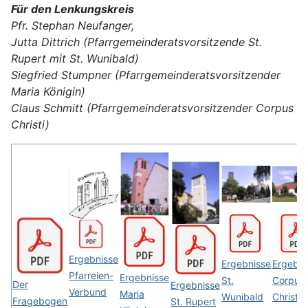
Für den Lenkungskreis
Pfr. Stephan Neufanger,
Jutta Dittrich (Pfarrgemeinderatsvorsitzende St.
Rupert mit St. Wunibald)
Siegfried Stumpner (Pfarrgemeinderatsvorsitzender
Maria Königin)
Claus Schmitt (Pfarrgemeinderatsvorsitzender Corpus
Christi)
Ergebnisse
Ergebnisse
Ergebni
Pfarreien-
Ergebnisse
St.
Corpus
Der
Ergebnisse
Verbund
Maria
Wunibald
Christi
Fragebogen
St. Rupert