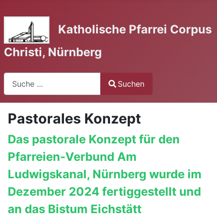
Katholische Pfarrei Corpus
Christi, Nürnberg
Suchen
Suchen
Type 2 or more characters for results.
Pastorales Konzept
Das pastorale Konzept für den
Pfarreien-Verbund Am
Ludwigskanal, Nürnberg wurde im
Dezember 2024 fertiggestellt und
an das Bistum Eichstätt