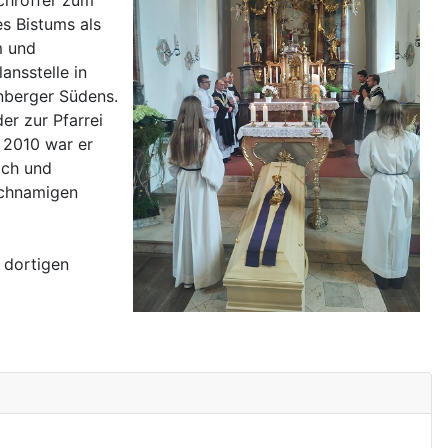
chröffer zum
es Bistums als
m und
ansstelle in
rnberger Südens.
er zur Pfarrei
d 2010 war er
ach und
eichnamigen
 dortigen