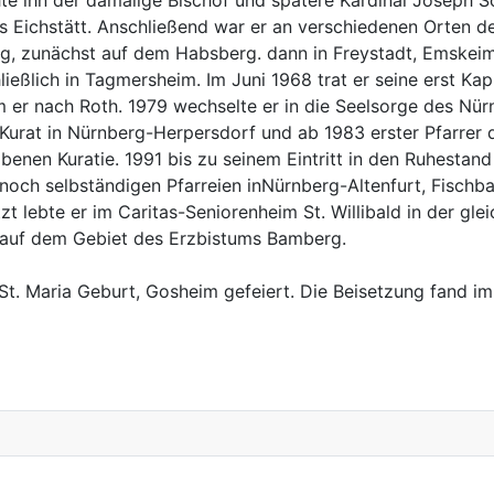
te ihn der damalige Bischof und spätere Kardinal Joseph S
s Eichstätt. Anschließend war er an verschiedenen Orten d
ätig, zunächst auf dem Habsberg. dann in Freystadt, Emskei
eßlich in Tagmersheim. Im Juni 1968 trat er seine erst Kapl
am er nach Roth. 1979 wechselte er in die Seelsorge des Nü
Kurat in Nürnberg-Herpersdorf und ab 1983 erster Pfarrer d
benen Kuratie. 1991 bis zu seinem Eintritt in den Ruhestan
 noch selbständigen Pfarreien inNürnberg-Altenfurt, Fischb
t lebte er im Caritas-Seniorenheim St. Willibald in der gl
 auf dem Gebiet des Erzbistums Bamberg.
t. Maria Geburt, Gosheim gefeiert. Die Beisetzung fand im